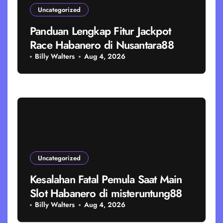
Uncategorized
Panduan Lengkap Fitur Jackpot
Race Habanero di Nusantara88
Billy Walters
Aug 4, 2026
Uncategorized
Kesalahan Fatal Pemula Saat Main
Slot Habanero di misteruntung88
Billy Walters
Aug 4, 2026