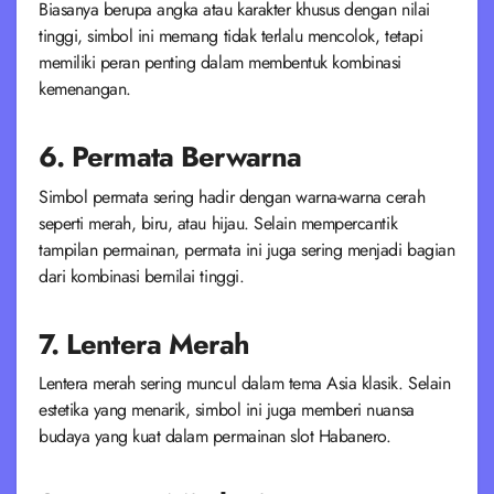
Biasanya berupa angka atau karakter khusus dengan nilai
tinggi, simbol ini memang tidak terlalu mencolok, tetapi
memiliki peran penting dalam membentuk kombinasi
kemenangan.
6. Permata Berwarna
Simbol permata sering hadir dengan warna-warna cerah
seperti merah, biru, atau hijau. Selain mempercantik
tampilan permainan, permata ini juga sering menjadi bagian
dari kombinasi bernilai tinggi.
7. Lentera Merah
Lentera merah sering muncul dalam tema Asia klasik. Selain
estetika yang menarik, simbol ini juga memberi nuansa
budaya yang kuat dalam permainan slot Habanero.