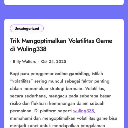
Uncategorized
Trik Mengoptimalkan Volatilitas Game
di Wuling338
Billy Walters
Oct 24, 2025
Bagi para penggemar
online gambling
, istilah
“volatilitas” sering muncul sebagai faktor penting
dalam menentukan strategi bermain. Volatilitas,
secara sederhana, mengacu pada seberapa besar
risiko dan fluktuasi kemenangan dalam sebuah
permainan. Di platform seperti
wuling338
,
memahami dan mengoptimalkan volatilitas game bisa
menjadi kunci untuk mendapatkan pengalaman