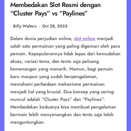
Membedakan Slot Resmi dengan
“Cluster Pays” vs “Paylines”
Billy Walters
Oct 28, 2025
Dalam dunia perjudian online,
slot online
menjadi
salah satu permainan yang paling digemari oleh para
pemain. Kepopulerannya tidak lepas dari kemudahan
akses, variasi tema, dan tentu saja peluang
kemenangan yang menarik. Namun, bagi pemain
baru maupun yang sudah berpengalaman,
memahami perbedaan mekanisme permainan
menjadi hal yang krusial. Dua konsep yang sering
muncul adalah “Cluster Pays” dan “Paylines”.
Membedakan keduanya bisa membuat pengalaman
bermain lebih menyenangkan dan tentu saja lebih
menguntungkan.