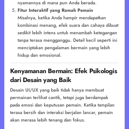
nyamannya di mana pun Anda berada.
Fitur Interaktif yang Ramah Pemain
Misalnya, ketika Anda hampir mendapatkan
kombinasi menang, efek suara dan cahaya dibuat
sedikit lebih intens untuk menambah ketegangan
tanpa terasa mengganggu. Detail kecil seperti ini
menciptakan pengalaman bermain yang lebih
hidup dan emosional.
Kenyamanan Bermain: Efek Psikologis
dari Desain yang Baik
Desain UI/UX yang baik tidak hanya membuat
permainan terlihat cantik, tetapi juga berdampak
pada emosi dan keputusan pemain. Ketika tampilan
terasa bersih dan interaksi berjalan lancar, pemain
akan merasa lebih tenang dan fokus.