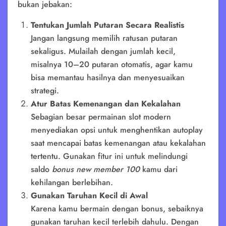
bukan jebakan:
Tentukan Jumlah Putaran Secara Realistis
Jangan langsung memilih ratusan putaran
sekaligus. Mulailah dengan jumlah kecil,
misalnya 10–20 putaran otomatis, agar kamu
bisa memantau hasilnya dan menyesuaikan
strategi.
Atur Batas Kemenangan dan Kekalahan
Sebagian besar permainan slot modern
menyediakan opsi untuk menghentikan autoplay
saat mencapai batas kemenangan atau kekalahan
tertentu. Gunakan fitur ini untuk melindungi
saldo
bonus new member 100
kamu dari
kehilangan berlebihan.
Gunakan Taruhan Kecil di Awal
Karena kamu bermain dengan bonus, sebaiknya
gunakan taruhan kecil terlebih dahulu. Dengan