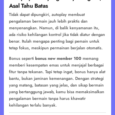
Asal Tahu Batas
Tidak dapat dipungkiri, autoplay membuat
pengalaman bermain jauh lebih praktis dan
menyenangkan. Namun, di balik kenyamanan itu,
ada risiko kehilangan kontrol jika tidak diatur dengan
benar. Itulah mengapa penting bagi pemain untuk
tetap fokus, meskipun permainan berjalan otomatis.
Bonus seperti
bonus new member 100
memang
memberi kesempatan emas untuk menjajal berbagai
fitur tanpa tekanan. Tapi tetap ingat, bonus hanya alat
bantu, bukan jaminan kemenangan. Dengan strategi
yang matang, batasan yang jelas, dan sikap bermain
yang bertanggung jawab, kamu bisa memaksimalkan
pengalaman bermain tanpa harus khawatir
kehilangan terlalu banyak.