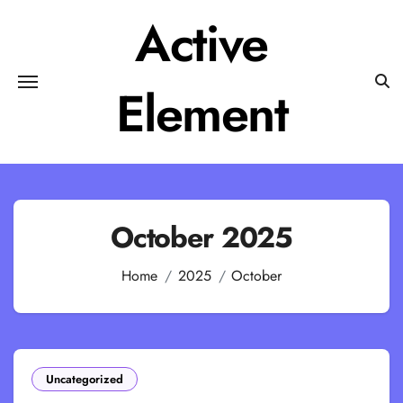
Skip
Active
to
content
Element
October 2025
Home
2025
October
Uncategorized