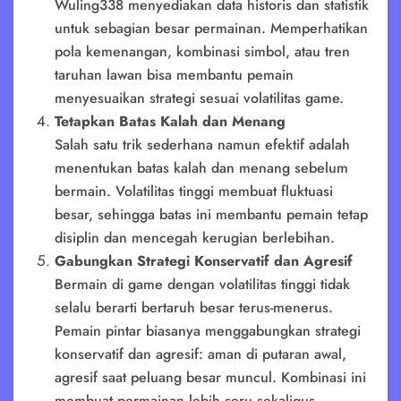
Wuling338 menyediakan data historis dan statistik
untuk sebagian besar permainan. Memperhatikan
pola kemenangan, kombinasi simbol, atau tren
taruhan lawan bisa membantu pemain
menyesuaikan strategi sesuai volatilitas game.
Tetapkan Batas Kalah dan Menang
Salah satu trik sederhana namun efektif adalah
menentukan batas kalah dan menang sebelum
bermain. Volatilitas tinggi membuat fluktuasi
besar, sehingga batas ini membantu pemain tetap
disiplin dan mencegah kerugian berlebihan.
Gabungkan Strategi Konservatif dan Agresif
Bermain di game dengan volatilitas tinggi tidak
selalu berarti bertaruh besar terus-menerus.
Pemain pintar biasanya menggabungkan strategi
konservatif dan agresif: aman di putaran awal,
agresif saat peluang besar muncul. Kombinasi ini
membuat permainan lebih seru sekaligus