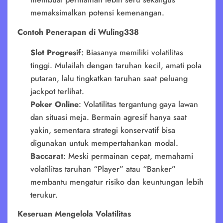
memaksimalkan potensi kemenangan.
Contoh Penerapan di Wuling338
Slot Progresif
: Biasanya memiliki volatilitas
tinggi. Mulailah dengan taruhan kecil, amati pola
putaran, lalu tingkatkan taruhan saat peluang
jackpot terlihat.
Poker Online
: Volatilitas tergantung gaya lawan
dan situasi meja. Bermain agresif hanya saat
yakin, sementara strategi konservatif bisa
digunakan untuk mempertahankan modal.
Baccarat
: Meski permainan cepat, memahami
volatilitas taruhan “Player” atau “Banker”
membantu mengatur risiko dan keuntungan lebih
terukur.
Keseruan Mengelola Volatilitas