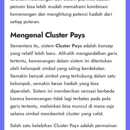
pemain bisa lebih mudah memahami kombinasi
kemenangan dan menghitung potensi hadiah dari
setiap putaran.
Mengenal Cluster Pays
Sementara itu, sistem
Cluster Pays
adalah konsep
yang relatif lebih baru. Alih-alih mengandalkan garis
tertentu, kemenangan dalam sistem ini ditentukan
oleh kelompok simbol yang saling berdekatan.
Semakin banyak simbol yang terhubung dalam satu
kelompok, semakin besar hadiah yang bisa
diperoleh. Sistem ini memberikan sensasi berbeda
karena kemenangan tidak lagi terbatas pada pola
garis tertentu, melainkan bisa muncul di mana saja
selama simbol membentuk cluster yang valid.
Salah satu kelebihan Cluster Pays adalah permainan