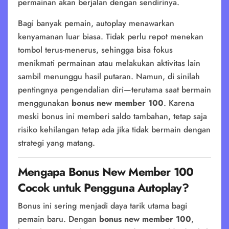
permainan akan berjalan dengan sendirinya.
Bagi banyak pemain, autoplay menawarkan
kenyamanan luar biasa. Tidak perlu repot menekan
tombol terus-menerus, sehingga bisa fokus
menikmati permainan atau melakukan aktivitas lain
sambil menunggu hasil putaran. Namun, di sinilah
pentingnya pengendalian diri—terutama saat bermain
menggunakan
bonus new member 100
. Karena
meski bonus ini memberi saldo tambahan, tetap saja
risiko kehilangan tetap ada jika tidak bermain dengan
strategi yang matang.
Mengapa Bonus New Member 100
Cocok untuk Pengguna Autoplay?
Bonus ini sering menjadi daya tarik utama bagi
pemain baru. Dengan
bonus new member 100
,