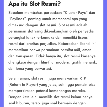
Apa itu Slot Resmi?
Sebelum membahas perbedaan “Cluster Pays” dan
“Paylines”, penting untuk memahami apa yang
dimaksud dengan
slot resmi
. Slot resmi adalah
permainan slot yang dikembangkan oleh penyedia
perangkat lunak terkemuka dan memiliki lisensi
resmi dari otoritas perjudian. Keberadaan lisensi ini
memastikan bahwa permainan bersifat adil, aman,
dan transparan. Tidak hanya itu, slot resmi biasanya
dilengkapi dengan fitur-fitur modern, grafik menarik,
dan tema yang bervariasi.
Selain aman, slot resmi juga menawarkan RTP
(Return to Player) yang jelas, sehingga pemain bisa
memperkirakan potensi kemenangan mereka.
Dengan kata lain, memilih slot resmi bukan hanya
soal hiburan, tetapi juga soal bermain dengan