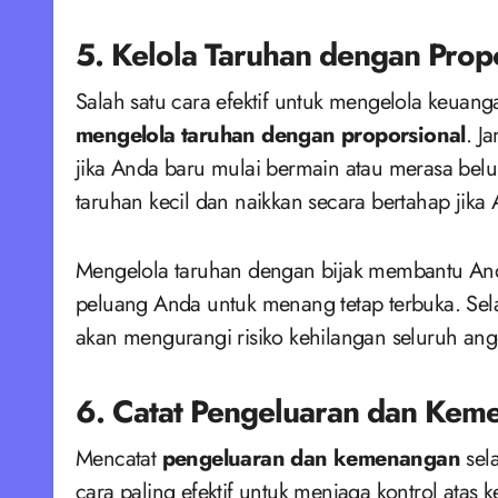
5. Kelola Taruhan dengan Prop
Salah satu cara efektif untuk mengelola keua
mengelola taruhan dengan proporsional
. J
jika Anda baru mulai bermain atau merasa be
taruhan kecil dan naikkan secara bertahap jik
Mengelola taruhan dengan bijak membantu And
peluang Anda untuk menang tetap terbuka. Sela
akan mengurangi risiko kehilangan seluruh an
6. Catat Pengeluaran dan Ke
Mencatat
pengeluaran dan kemenangan
sel
cara paling efektif untuk menjaga kontrol atas