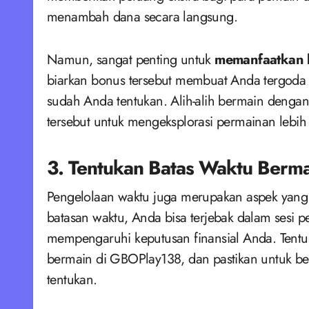
menambah dana secara langsung.
Namun, sangat penting untuk
memanfaatkan b
biarkan bonus tersebut membuat Anda tergoda 
sudah Anda tentukan. Alih-alih bermain denga
tersebut untuk mengeksplorasi permainan lebih
3. Tentukan Batas Waktu Berm
Pengelolaan waktu juga merupakan aspek yang 
batasan waktu, Anda bisa terjebak dalam sesi p
mempengaruhi keputusan finansial Anda. Tent
bermain di GBOPlay138, dan pastikan untuk be
tentukan.