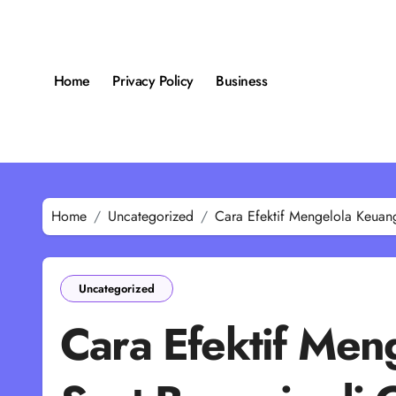
Skip
to
content
Home
Privacy Policy
Business
Home
Uncategorized
Cara Efektif Mengelola Keua
Uncategorized
Cara Efektif Men