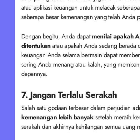
atau aplikasi keuangan untuk melacak seberap
seberapa besar kemenangan yang telah Anda p
Dengan begitu, Anda dapat
menilai apakah A
ditentukan
atau apakah Anda sedang berada di 
keuangan Anda selama bermain dapat memberik
sering Anda menang atau kalah, yang membant
depannya.
7. Jangan Terlalu Serakah
Salah satu godaan terbesar dalam perjudian a
kemenangan lebih banyak
setelah meraih ke
serakah dan akhirnya kehilangan semua uang m