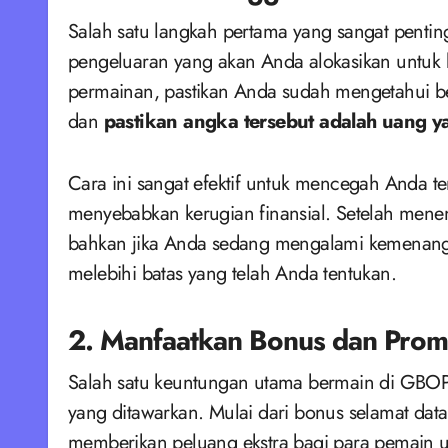
Salah satu langkah pertama yang sangat penti
pengeluaran yang akan Anda alokasikan untu
permainan, pastikan Anda sudah mengetahui b
dan
pastikan angka tersebut adalah uang y
Cara ini sangat efektif untuk mencegah Anda te
menyebabkan kerugian finansial. Setelah men
bahkan jika Anda sedang mengalami kemenanga
melebihi batas yang telah Anda tentukan.
2. Manfaatkan Bonus dan Prom
Salah satu keuntungan utama bermain di GBO
yang ditawarkan. Mulai dari bonus selamat da
memberikan peluang ekstra bagi para pemain 