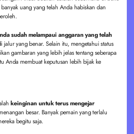
a banyak uang yang telah Anda habiskan dan
eroleh.
nda sudah melampaui anggaran yang telah
jalur yang benar. Selain itu, mengetahui status
an gambaran yang lebih jelas tentang seberapa
u Anda membuat keputusan lebih bijak ke
dalah
keinginan untuk terus mengejar
menangan besar. Banyak pemain yang terlalu
ereka begitu saja.