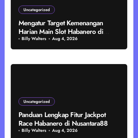
Uncategorized
Mengatur Target Kemenangan
Harian Main Slot Habanero di
Bejo88
Billy Walters
Aug 4, 2026
Uncategorized
Panduan Lengkap Fitur Jackpot
Race Habanero di Nusantara88
Billy Walters
Aug 4, 2026