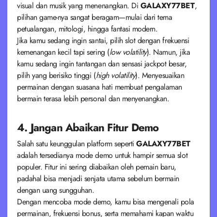
visual dan musik yang menenangkan. Di
GALAXY77BET
,
pilihan game-nya sangat beragam—mulai dari tema
petualangan, mitologi, hingga fantasi modern.
Jika kamu sedang ingin santai, pilih slot dengan frekuensi
kemenangan kecil tapi sering (
low volatility
). Namun, jika
kamu sedang ingin tantangan dan sensasi jackpot besar,
pilih yang berisiko tinggi (
high volatility
). Menyesuaikan
permainan dengan suasana hati membuat pengalaman
bermain terasa lebih personal dan menyenangkan.
4. Jangan Abaikan Fitur Demo
Salah satu keunggulan platform seperti
GALAXY77BET
adalah tersedianya mode demo untuk hampir semua slot
populer. Fitur ini sering diabaikan oleh pemain baru,
padahal bisa menjadi senjata utama sebelum bermain
dengan uang sungguhan.
Dengan mencoba mode demo, kamu bisa mengenali pola
permainan, frekuensi bonus, serta memahami kapan waktu