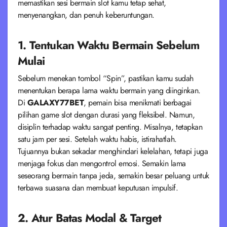
memastikan sesi bermain slot kamu tetap sehat,
menyenangkan, dan penuh keberuntungan.
1. Tentukan Waktu Bermain Sebelum
Mulai
Sebelum menekan tombol “Spin”, pastikan kamu sudah
menentukan berapa lama waktu bermain yang diinginkan.
Di
GALAXY77BET
, pemain bisa menikmati berbagai
pilihan game slot dengan durasi yang fleksibel. Namun,
disiplin terhadap waktu sangat penting. Misalnya, tetapkan
satu jam per sesi. Setelah waktu habis, istirahatlah.
Tujuannya bukan sekadar menghindari kelelahan, tetapi juga
menjaga fokus dan mengontrol emosi. Semakin lama
seseorang bermain tanpa jeda, semakin besar peluang untuk
terbawa suasana dan membuat keputusan impulsif.
2. Atur Batas Modal & Target