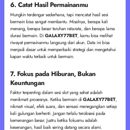
6. Catat Hasil Permainanmu
Mungkin terdengar sederhana, tapi mencatat hasil sesi
bermain bisa sangat membantu. Misalnya, berapa kali
menang, berapa besar taruhan rata-rata, dan berapa lama
durasi bermain. Di
GALAXY77BET
, kamu bisa melihat
riwayat permainanmu langsung dari akun. Data ini bisa
menjadi dasar untuk memperbaiki strategi dan mengetahui
kapan waktu terbaik untuk bermain.
7. Fokus pada Hiburan, Bukan
Keuntungan
Faktor terpenting dalam sesi slot yang sehat adalah
menikmati prosesnya. Ketika bermain di
GALAXY77BET
,
nikmati visual, efek suara, dan sensasi menegangkan setiap
kali gulungan berhenti. Jangan terlalu terobsesi pada
kemenangan besar. Justru ketika fokusmu adalah
kesenangan, hasil baik sering datang secara alami.