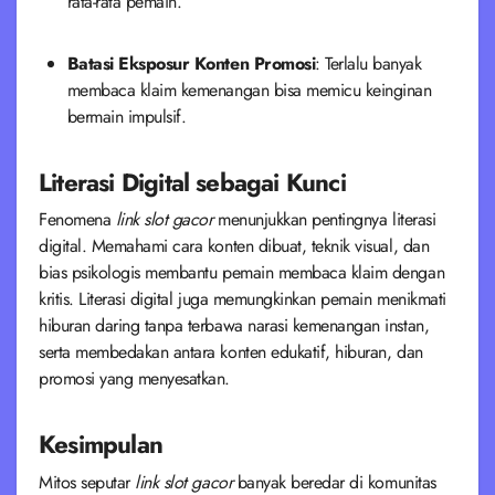
rata-rata pemain.
Batasi Eksposur Konten Promosi
: Terlalu banyak
membaca klaim kemenangan bisa memicu keinginan
bermain impulsif.
Literasi Digital sebagai Kunci
Fenomena
link slot gacor
menunjukkan pentingnya literasi
digital. Memahami cara konten dibuat, teknik visual, dan
bias psikologis membantu pemain membaca klaim dengan
kritis. Literasi digital juga memungkinkan pemain menikmati
hiburan daring tanpa terbawa narasi kemenangan instan,
serta membedakan antara konten edukatif, hiburan, dan
promosi yang menyesatkan.
Kesimpulan
Mitos seputar
link slot gacor
banyak beredar di komunitas