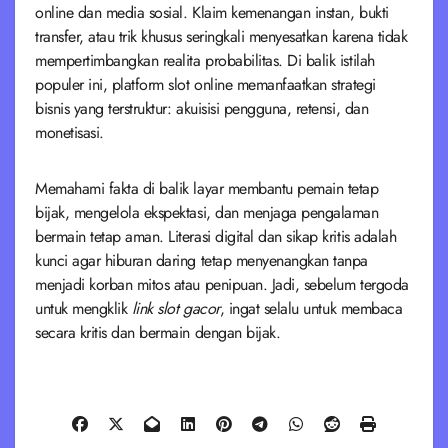
online dan media sosial. Klaim kemenangan instan, bukti
transfer, atau trik khusus seringkali menyesatkan karena tidak
mempertimbangkan realita probabilitas. Di balik istilah
populer ini, platform slot online memanfaatkan strategi
bisnis yang terstruktur: akuisisi pengguna, retensi, dan
monetisasi.
Memahami fakta di balik layar membantu pemain tetap
bijak, mengelola ekspektasi, dan menjaga pengalaman
bermain tetap aman. Literasi digital dan sikap kritis adalah
kunci agar hiburan daring tetap menyenangkan tanpa
menjadi korban mitos atau penipuan. Jadi, sebelum tergoda
untuk mengklik
link slot gacor
, ingat selalu untuk membaca
secara kritis dan bermain dengan bijak.