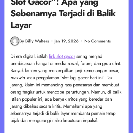
Slot Gacor”: Apa yang
Sebenarnya Terjadi di Balik
Layar
By Billy Walters
Jan 19, 2026
No Comments
Di era digital, istilah
link slot gacor
sering menjadi
pembicaraan hangat di media sosial, forum, dan grup chat.
Banyak konten yang menampilkan janji kemenangan besar,
maxwin
, atau pengalaman “slot lagi gacor hari ini”. Tak
jarang, klaim ini memancing rasa penasaran dan membuat
orang tergiur untuk mencoba peruntungan. Namun, di balik
istilah populer ini, ada banyak mitos yang beredar dan
jarang dibahas secara kritis. Memahami apa yang
sebenarnya terjadi di balik layar membantu pemain tetap
bijak dan mengurangi risiko keputusan impulsif.