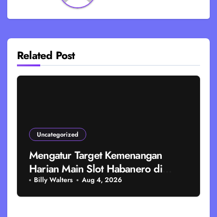
Related Post
Uncategorized
Mengatur Target Kemenangan
Harian Main Slot Habanero di
Bejo88
Billy Walters
Aug 4, 2026