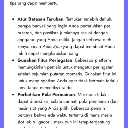
tips yang dapat membantu:
Atur Batasan Taruhan
: Tentukan terlebih dahulu
berapa banyak yang ingin Anda pertaruhkan per
putaran, dan pastikan jumlahnya sesuai dengan
anggaran yang Anda miliki. Jangan terbawa oleh
kenyamanan
Auto Spin
yang dapat membuat Anda
lebih cepat menghabiskan uang.
Gunakan Fitur Peringatan
: Beberapa platform
memungkinkan pemain untuk mengatur peringatan
setelah sejumlah putaran otomatis. Gunakan fitur ini
untuk mengingatkan Anda agar tidak bermain terlalu
lama tanpa memeriksa saldo.
Perhatikan Pola Permainan
: Meskipun tidak
dapat diprediksi, selalu cermati pola permainan dari
mesin slot yang Anda pilih. Beberapa pemain
percaya bahwa ada waktu tertentu di mana mesin
slot lebih “gacor”, meskipun ini tetap tergantung