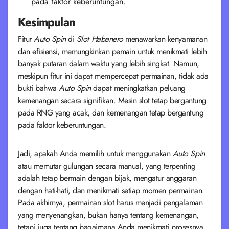
pada faktor keberuntungan.
Kesimpulan
Fitur
Auto Spin
di
Slot Habanero
menawarkan kenyamanan
dan efisiensi, memungkinkan pemain untuk menikmati lebih
banyak putaran dalam waktu yang lebih singkat. Namun,
meskipun fitur ini dapat mempercepat permainan, tidak ada
bukti bahwa
Auto Spin
dapat meningkatkan peluang
kemenangan secara signifikan. Mesin slot tetap bergantung
pada RNG yang acak, dan kemenangan tetap bergantung
pada faktor keberuntungan.
Jadi, apakah Anda memilih untuk menggunakan
Auto Spin
atau memutar gulungan secara manual, yang terpenting
adalah tetap bermain dengan bijak, mengatur anggaran
dengan hati-hati, dan menikmati setiap momen permainan.
Pada akhirnya, permainan slot harus menjadi pengalaman
yang menyenangkan, bukan hanya tentang kemenangan,
tetapi juga tentang bagaimana Anda menikmati prosesnya.