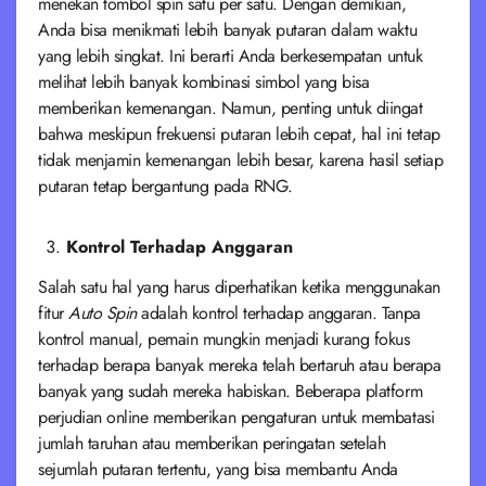
menekan tombol spin satu per satu. Dengan demikian,
Anda bisa menikmati lebih banyak putaran dalam waktu
yang lebih singkat. Ini berarti Anda berkesempatan untuk
melihat lebih banyak kombinasi simbol yang bisa
memberikan kemenangan. Namun, penting untuk diingat
bahwa meskipun frekuensi putaran lebih cepat, hal ini tetap
tidak menjamin kemenangan lebih besar, karena hasil setiap
putaran tetap bergantung pada RNG.
Kontrol Terhadap Anggaran
Salah satu hal yang harus diperhatikan ketika menggunakan
fitur
Auto Spin
adalah kontrol terhadap anggaran. Tanpa
kontrol manual, pemain mungkin menjadi kurang fokus
terhadap berapa banyak mereka telah bertaruh atau berapa
banyak yang sudah mereka habiskan. Beberapa platform
perjudian online memberikan pengaturan untuk membatasi
jumlah taruhan atau memberikan peringatan setelah
sejumlah putaran tertentu, yang bisa membantu Anda