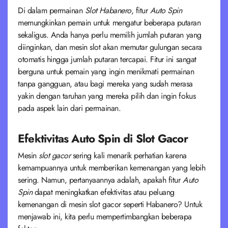
Di dalam permainan
Slot Habanero
, fitur
Auto Spin
memungkinkan pemain untuk mengatur beberapa putaran
sekaligus. Anda hanya perlu memilih jumlah putaran yang
diinginkan, dan mesin slot akan memutar gulungan secara
otomatis hingga jumlah putaran tercapai. Fitur ini sangat
berguna untuk pemain yang ingin menikmati permainan
tanpa gangguan, atau bagi mereka yang sudah merasa
yakin dengan taruhan yang mereka pilih dan ingin fokus
pada aspek lain dari permainan.
Efektivitas Auto Spin di Slot Gacor
Mesin
slot gacor
sering kali menarik perhatian karena
kemampuannya untuk memberikan kemenangan yang lebih
sering. Namun, pertanyaannya adalah, apakah fitur
Auto
Spin
dapat meningkatkan efektivitas atau peluang
kemenangan di mesin slot gacor seperti Habanero? Untuk
menjawab ini, kita perlu mempertimbangkan beberapa