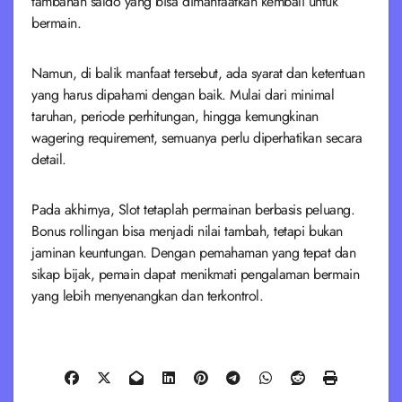
tambahan saldo yang bisa dimanfaatkan kembali untuk
bermain.
Namun, di balik manfaat tersebut, ada syarat dan ketentuan
yang harus dipahami dengan baik. Mulai dari minimal
taruhan, periode perhitungan, hingga kemungkinan
wagering requirement, semuanya perlu diperhatikan secara
detail.
Pada akhirnya, Slot tetaplah permainan berbasis peluang.
Bonus rollingan bisa menjadi nilai tambah, tetapi bukan
jaminan keuntungan. Dengan pemahaman yang tepat dan
sikap bijak, pemain dapat menikmati pengalaman bermain
yang lebih menyenangkan dan terkontrol.