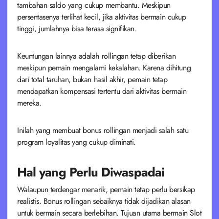
tambahan saldo yang cukup membantu. Meskipun
persentasenya terlihat kecil, jika aktivitas bermain cukup
tinggi, jumlahnya bisa terasa signifikan.
Keuntungan lainnya adalah rollingan tetap diberikan
meskipun pemain mengalami kekalahan. Karena dihitung
dari total taruhan, bukan hasil akhir, pemain tetap
mendapatkan kompensasi tertentu dari aktivitas bermain
mereka.
Inilah yang membuat bonus rollingan menjadi salah satu
program loyalitas yang cukup diminati.
Hal yang Perlu Diwaspadai
Walaupun terdengar menarik, pemain tetap perlu bersikap
realistis. Bonus rollingan sebaiknya tidak dijadikan alasan
untuk bermain secara berlebihan. Tujuan utama bermain Slot