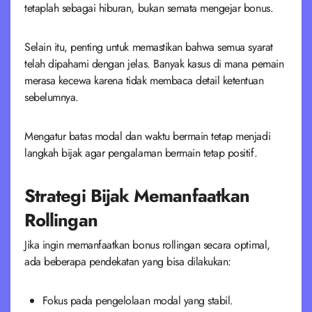
tetaplah sebagai hiburan, bukan semata mengejar bonus.
Selain itu, penting untuk memastikan bahwa semua syarat
telah dipahami dengan jelas. Banyak kasus di mana pemain
merasa kecewa karena tidak membaca detail ketentuan
sebelumnya.
Mengatur batas modal dan waktu bermain tetap menjadi
langkah bijak agar pengalaman bermain tetap positif.
Strategi Bijak Memanfaatkan
Rollingan
Jika ingin memanfaatkan bonus rollingan secara optimal,
ada beberapa pendekatan yang bisa dilakukan:
Fokus pada pengelolaan modal yang stabil.